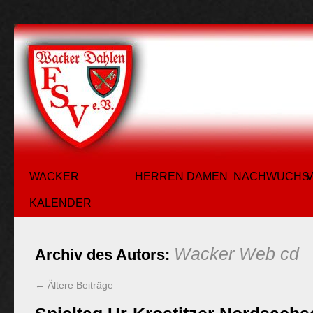
WACKER
HERREN
DAMEN
NACHWUCHS
KALENDER
Wacker Web cd
Archiv des Autors:
←
Ältere Beiträge