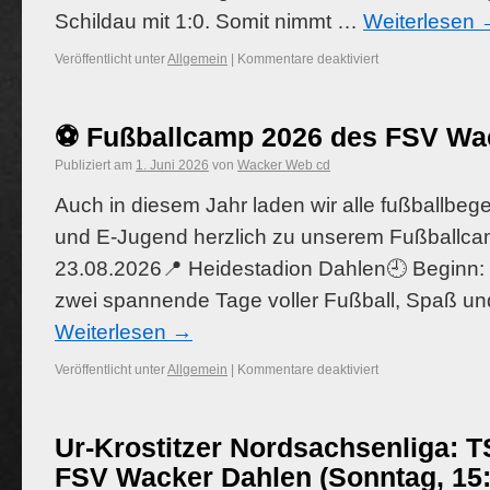
Schildau mit 1:0. Somit nimmt …
Weiterlesen
Veröffentlicht unter
Allgemein
|
Kommentare deaktiviert
⚽️ Fußballcamp 2026 des FSV Wa
Publiziert am
1. Juni 2026
von
Wacker Web cd
Auch in diesem Jahr laden wir alle fußballbege
und E-Jugend herzlich zu unserem Fußballcamp
23.08.2026📍 Heidestadion Dahlen🕘 Beginn: 
zwei spannende Tage voller Fußball, Spaß u
Weiterlesen
→
Veröffentlicht unter
Allgemein
|
Kommentare deaktiviert
Ur-Krostitzer Nordsachsenliga: T
FSV Wacker Dahlen (Sonntag, 15: