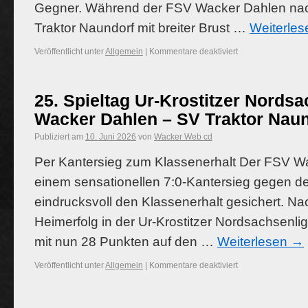
Gegner. Während der FSV Wacker Dahlen na
Traktor Naundorf mit breiter Brust …
Weiterle
Veröffentlicht unter
Allgemein
|
Kommentare deaktiviert
25. Spieltag Ur-Krostitzer Nords
Wacker Dahlen – SV Traktor Naund
Publiziert am
10. Juni 2026
von
Wacker Web cd
Per Kantersieg zum Klassenerhalt Der FSV Wa
einem sensationellen 7:0-Kantersieg gegen d
eindrucksvoll den Klassenerhalt gesichert. N
Heimerfolg in der Ur-Krostitzer Nordsachsenlig
mit nun 28 Punkten auf den …
Weiterlesen
→
Veröffentlicht unter
Allgemein
|
Kommentare deaktiviert