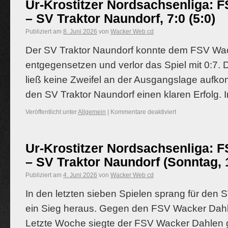
Ur-Krostitzer Nordsachsenliga: 
– SV Traktor Naundorf, 7:0 (5:0)
Publiziert am
8. Juni 2026
von
Wacker Web cd
Der SV Traktor Naundorf konnte dem FSV Wack
entgegensetzen und verlor das Spiel mit 0:7
ließ keine Zweifel an der Ausgangslage aufk
den SV Traktor Naundorf einen klaren Erfolg.
Veröffentlicht unter
Allgemein
|
Kommentare deaktiviert
Ur-Krostitzer Nordsachsenliga: 
– SV Traktor Naundorf (Sonntag, 
Publiziert am
4. Juni 2026
von
Wacker Web cd
In den letzten sieben Spielen sprang für den 
ein Sieg heraus. Gegen den FSV Wacker Dahle
Letzte Woche siegte der FSV Wacker Dahlen