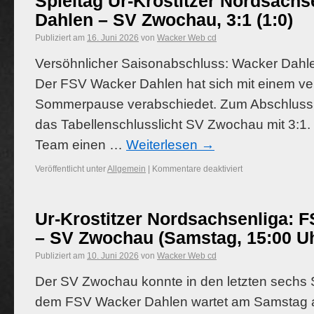
Spieltag Ur-Krostitzer Nordsach
Dahlen – SV Zwochau, 3:1 (1:0)
Publiziert am
16. Juni 2026
von
Wacker Web cd
Versöhnlicher Saisonabschluss: Wacker Dahlen 
Der FSV Wacker Dahlen hat sich mit einem ver
Sommerpause verabschiedet. Zum Abschluss 
das Tabellenschlusslicht SV Zwochau mit 3:1. 
Team einen …
Weiterlesen
→
Veröffentlicht unter
Allgemein
|
Kommentare deaktiviert
Ur-Krostitzer Nordsachsenliga: 
– SV Zwochau (Samstag, 15:00 U
Publiziert am
10. Juni 2026
von
Wacker Web cd
Der SV Zwochau konnte in den letzten sechs S
dem FSV Wacker Dahlen wartet am Samstag a