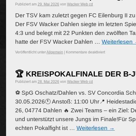
Publiziert am
29. Mai 2026
von
Wacker Web cd
Der TSV kam zuletzt gegen FC Eilenburg II z
Der FSV Wacker Dahlen siegte im letzten Spiel
4:3 und belegt mit 22 Punkten den zwölften Tab
hatte der FSV Wacker Dahlen …
Weiterlesen
Veröffentlicht unter
Allgemein
|
Kommentare deaktiviert
🏆 KREISPOKALFINALE DER B-
Publiziert am
28. Mai 2026
von
Wacker Web cd
⚽ SpG Oschatz/Dahlen vs. SV Concordia Sc
30.05.2026🕚 Anstoß: 11:00 Uhr📍 Heidestadio
26, 04774 Dahlen 🔥 Zwei Teams – ein Ziel: 
und unterstützt unsere Jungs im Finale!Für 
echten Pokalfight ist …
Weiterlesen
→