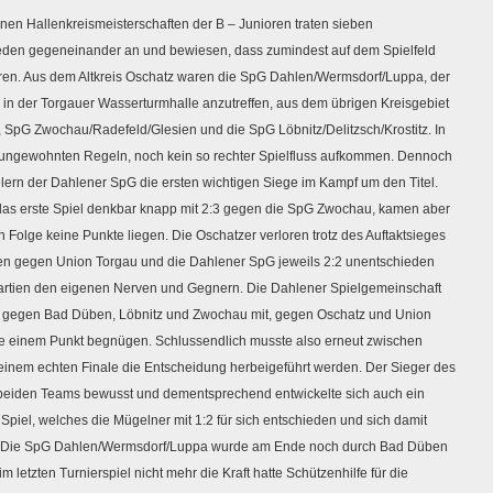
en Hallenkreismeisterschaften der B – Junioren traten sieben
eden gegeneinander an und bewiesen, dass zumindest auf dem Spielfeld
ren. Aus dem Altkreis Oschatz waren
die SpG Dahlen/Wermsdorf/Luppa, der
in der Torgauer Wasserturmhalle anzutreffen, aus dem übrigen Kreisgebiet
 SpG Zwochau/Radefeld/Glesien und die SpG Löbnitz/Delitzsch/Krostitz. In
r ungewohnten Regeln, noch kein so rechter Spielfluss aufkommen. Dennoch
ern der Dahlener SpG die ersten wichtigen Siege im Kampf um den Titel.
das erste Spiel denkbar knapp mit 2:3 gegen die SpG Zwochau, kamen aber
in Folge keine Punkte liegen. Die Oschatzer verloren trotz des Auftaktsieges
en gegen Union Torgau und die Dahlener SpG jeweils 2:2 unentschieden
artien den eigenen Nerven und Gegnern. Die Dahlener Spielgemeinschaft
n gegen Bad Düben, Löbnitz und Zwochau mit, gegen Oschatz und Union
 je einem Punkt begnügen. Schlussendlich musste also erneut zwischen
inem echten Finale die Entscheidung herbeigeführt werden. Der Sieger des
r beiden Teams bewusst und dementsprechend entwickelte sich auch ein
iel, welches die Mügelner mit 1:2 für sich entschieden und sich damit
n. Die SpG Dahlen/Wermsdorf/Luppa wurde am Ende noch durch Bad Düben
m letzten Turnierspiel nicht mehr die Kraft hatte Schützenhilfe für die