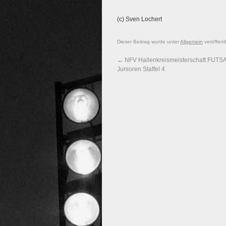
(c) Sven Lochert
Dieser Beitrag wurde unter
Allgemein
veröffent
←
NFV Hallenkreismeisterschaft FUTSA
Junioren Staffel 4