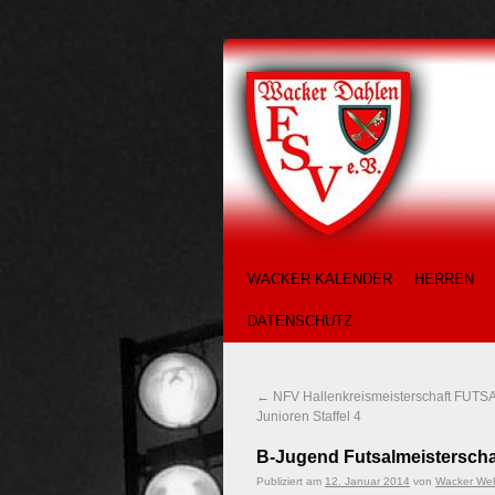
WACKER KALENDER
HERREN
DATENSCHUTZ
←
NFV Hallenkreismeisterschaft FUTSA
Junioren Staffel 4
B-Jugend Futsalmeisterscha
Publiziert am
12. Januar 2014
von
Wacker We