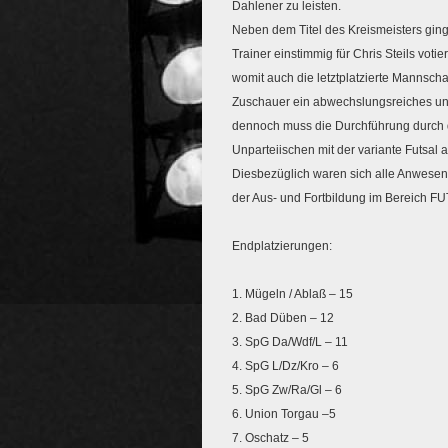
Dahlener zu leisten.
Neben dem Titel des Kreismeisters ging
Trainer einstimmig für Chris Steils vot
womit auch die letztplatzierte Mannschaf
Zuschauer ein abwechslungsreiches und 
dennoch muss die Durchführung durch de
Unparteiischen mit der variante Futsal a
Diesbezüglich waren sich alle Anwesend
der Aus- und Fortbildung im Bereich 
Endplatzierungen:
1. Mügeln / Ablaß – 15
2. Bad Düben – 12
3. SpG Da/Wdf/L – 11
4. SpG L/Dz/Kro – 6
5. SpG Zw/Ra/Gl – 6
6. Union Torgau –5
7. Oschatz – 5