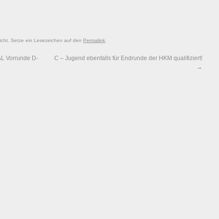
licht. Setze ein Lesezeichen auf den
Permalink
.
L Vorrunde D-
C – Jugend ebenfalls für Endrunde der HKM qualifiziert!
→