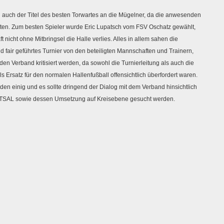
 auch der Titel des besten Torwartes an die Mügelner, da die anwesenden
ierten. Zum besten Spieler wurde Eric Lupatsch vom FSV Oschatz gewählt,
t nicht ohne Mitbringsel die Halle verlies. Alles in allem sahen die
fair geführtes Turnier von den beteiligten Mannschaften und Trainern,
n Verband kritisiert werden, da sowohl die Turnierleitung als auch die
ls Ersatz für den normalen Hallenfußball offensichtlich überfordert waren.
en einig und es sollte dringend der Dialog mit dem Verband hinsichtlich
FUTSAL sowie dessen Umsetzung auf Kreisebene gesucht werden.