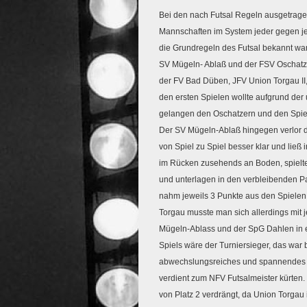
Bei den nach Futsal Regeln ausgetragen
Mannschaften im System jeder gegen j
die Grundregeln des Futsal bekannt wa
SV Mügeln- Ablaß und der FSV Oschatz 
der FV Bad Düben, JFV Union Torgau II,
den ersten Spielen wollte aufgrund de
gelangen den Oschatzern und den Spiel
Der SV Mügeln-Ablaß hingegen verlor 
von Spiel zu Spiel besser klar und ließ 
im Rücken zusehends an Boden, spielt
und unterlagen in den verbleibenden P
nahm jeweils 3 Punkte aus den Spiele
Torgau musste man sich allerdings mit
Mügeln-Ablass und der SpG Dahlen in e
Spiels wäre der Turniersieger, das wa
abwechslungsreiches und spannendes Sp
verdient zum NFV Futsalmeister kürte
von Platz 2 verdrängt, da Union Torgau i