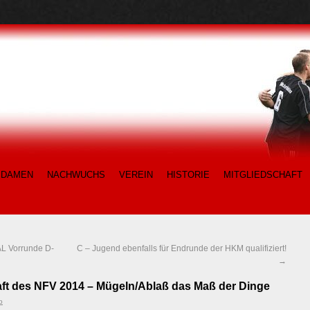
DAMEN
NACHWUCHS
VEREIN
HISTORIE
MITGLIEDSCHAFT
L Vorrunde D-
C – Jugend ebenfalls für Endrunde der HKM qualifiziert!
→
ft des NFV 2014 – Mügeln/Ablaß das Maß der Dinge
b