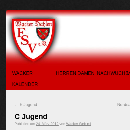
WACKER
HERREN
DAMEN
NACHWUCHS
KALENDER
←
E Jugend
Nordsa
C Jugend
Publiziert am
24. März 2012
von
Wacker Web cd