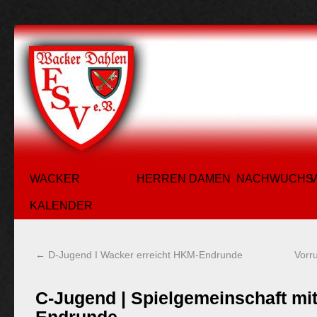
WACKER
HERREN
DAMEN
NACHWUCHS
KALENDER
←
D-Jugend I Wacker erreicht HKM-Endrunde
Vorr
C-Jugend | Spielgemeinschaft mi