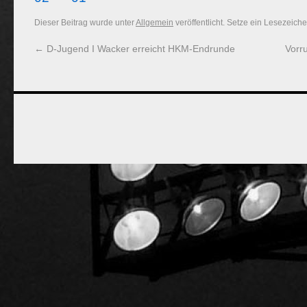
Dieser Beitrag wurde unter
Allgemein
veröffentlicht. Setze ein Lesezeich
←
D-Jugend I Wacker erreicht HKM-Endrunde
Vorr