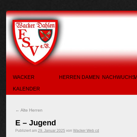
WACKER
HERREN
DAMEN
NACHWUCHS
KALENDER
←
Alte Herren
E – Jugend
Publiziert am
29. Januar 2025
von
Wacker Web cd