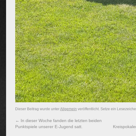
Dieser Beitrag wurde unter
Allgemein
veröffentlicht. Setze ein Lesezeich
←
In dieser Woche fanden die letzten beiden
Punktspiele unserer E-Jugend satt.
Kreispokal