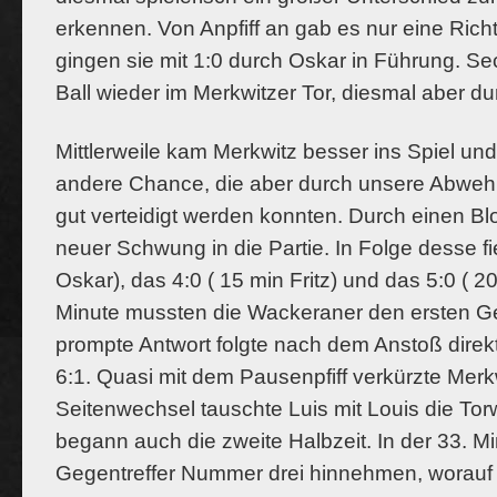
erkennen. Von Anp
fi
ff
an gab es nur eine Richt
gingen sie mit
1:0 durch Oskar in Führung. Se
Ball wieder im Merkwitzer Tor, diesmal
aber du
Mittlerweile kam Merkwitz besser ins Spiel und
andere Chance, die aber durch unsere Abwe
gut verteidigt werden
konnten. Durch einen B
neuer Schwung in die Partie. In Folge desse
fi
Oskar), das 4:0 ( 15 min Fritz) und das 5:0 ( 20
Minute
mussten die Wackeraner den ersten G
prompte Antwort folgte nach
dem Anstoß direk
6:1. Quasi mit dem Pausenp
fi
ff
verkürzte Merk
Seitenwechsel tauschte Luis mit Louis die Torw
begann
auch die zweite Halbzeit. In der 33. 
Gegentre
ff
er Nummer drei hinnehmen,
worauf