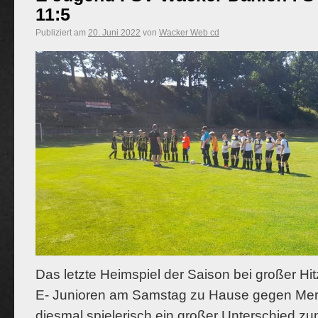
11:5
Publiziert am
20. Juni 2022
von
Wacker Web cd
Das letzte Heimspiel der Saison bei großer Hit
E- Junioren am Samstag
zu Hause gegen Merk
diesmal spielerisch ein großer Unterschied z