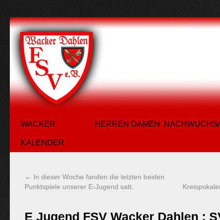
WACKER
HERREN
DAMEN
NACHWUCHS
KALENDER
←
In dieser Woche fanden die letzten beiden
Punktspiele unserer E-Jugend satt.
Kreispokal
E Jugend FSV Wacker Dahlen : SV 