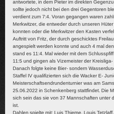
antwortete, in dem Pieter im direkten Gegenzu
sollte jedoch nicht bei den drei Gegentoren bl
verdient zum 7:4.
Voran gegangen waren zahlr
Merkwitzer, die entweder durch unseren Hüte
konnten oder die Merkwitzer den Kasten verf
Auftritt von Fritz, der durch geschicktes Freilau
angespielt werden
konnte und auch 4 mal den 
stand es 11:4. Mal wieder mit dem Schlussp
fi
f
11:5 und gingen als Vizemeister der Kreisliga-
Danach folgte keine Bier- sondern Wasserdusc
Sta
ff
el IV quali
fi
zierten
sich die Wacker E- Juni
Meisterschaftsendrundenturnier was am Sam
25.06.2022 in Schenkenberg statt
fi
ndet. Die M
sich sein das sie von 37
Mannschaften unter 
ist.
Dahlen spielte mit: Luis Thieme, Louis Tetzla
ff