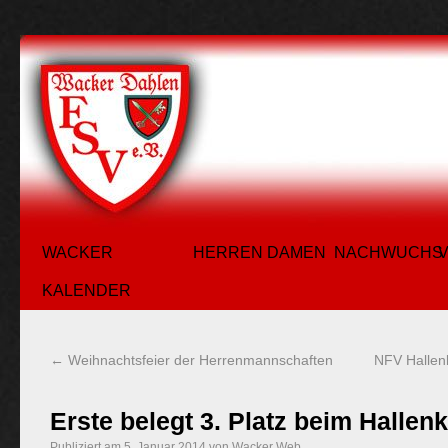
WACKER
HERREN
DAMEN
NACHWUCHS
KALENDER
←
Weihnachtsfeier der Herrenmannschaften
NFV Hallen
Erste belegt 3. Platz beim Hallen
Publiziert am
5. Januar 2014
von
Wacker Web