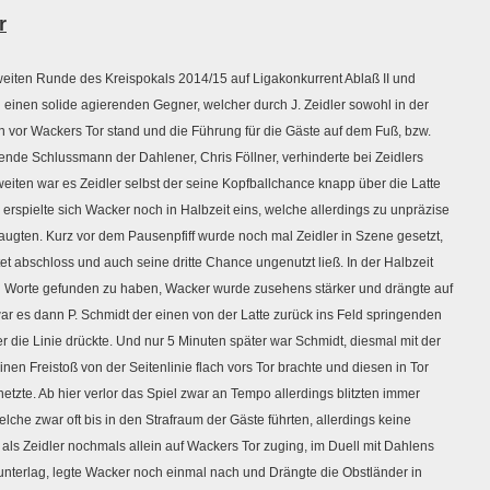
r
zweiten Runde des Kreispokals 2014/15 auf Ligakonkurrent Ablaß II und
 einen solide agierenden Gegner, welcher durch J. Zeidler sowohl in der
in vor Wackers Tor stand und die Führung für die Gäste auf dem Fuß, bzw.
ende Schlussmann der Dahlener, Chris Föllner, verhinderte bei Zeidlers
iten war es Zeidler selbst der seine Kopfballchance knapp über die Latte
rspielte sich Wacker noch in Halbzeit eins, welche allerdings zu unpräzise
taugten. Kurz vor dem Pausenpfiff wurde noch mal Zeidler in Szene gesetzt,
t abschloss und auch seine dritte Chance ungenutzt ließ. In der Halbzeit
en Worte gefunden zu haben, Wacker wurde zusehens stärker und drängte auf
ar es dann P. Schmidt der einen von der Latte zurück ins Feld springenden
r die Linie drückte. Und nur 5 Minuten später war Schmidt, diesmal mit der
einen Freistoß von der Seitenlinie flach vors Tor brachte und diesen in Tor
tzte. Ab hier verlor das Spiel zwar an Tempo allerdings blitzten immer
lche zwar oft bis in den Strafraum der Gäste führten, allerdings keine
als Zeidler nochmals allein auf Wackers Tor zuging, im Duell mit Dahlens
unterlag, legte Wacker noch einmal nach und Drängte die Obstländer in