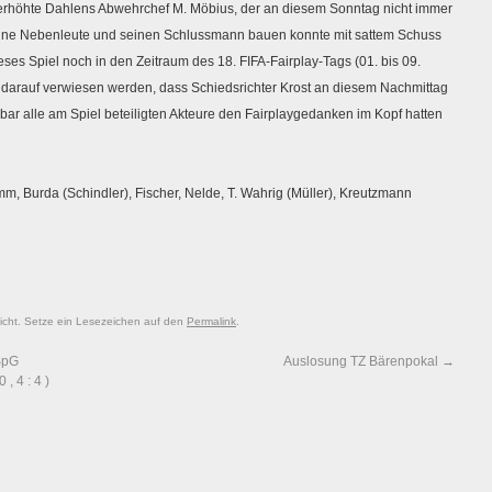
n erhöhte Dahlens Abwehrchef M. Möbius, der an diesem Sonntag nicht immer
 seine Nebenleute und seinen Schlussmann bauen konnte mit sattem Schuss
es Spiel noch in den Zeitraum des 18. FIFA-Fairplay-Tags (01. bis 09.
l darauf verwiesen werden, dass Schiedsrichter Krost an diesem Nachmittag
r alle am Spiel beteiligten Akteure den Fairplaygedanken im Kopf hatten
mm, Burda (Schindler), Fischer, Nelde, T. Wahrig (Müller), Kreutzmann
licht. Setze ein Lesezeichen auf den
Permalink
.
SpG
Auslosung TZ Bärenpokal
→
, 4 : 4 )