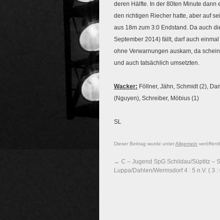
deren Hälfte. In der 80ten Minute dan
den richtigen Riecher hatte, aber auf
aus 18m zum 3:0 Endstand. Da auch dies
September 2014) fällt, darf auch einma
ohne Verwarnungen auskam, da scheinba
und auch tatsächlich umsetzten.
Wacker:
Föllner, Jähn, Schmidt (2), Da
(Nguyen), Schreiber, Möbius (1)
SL
Dieser Beitrag wurde unter
Allgemein
veröffent
←
C – Jugend SpG Schildau/Süptitz – 
Luppa/Dahlen/Wermsdorf 4 : 5 n.V. ( 3 : 0 