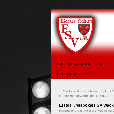
WACKER KALENDER
HERREN
DATENSCHUTZ
←
C – Jugend SpG Schildau/Süptitz – 
Luppa/Dahlen/Wermsdorf 4 : 5 n.V. ( 3 : 0 
Erste I Kreispokal FSV Wacke
Publiziert am
9. September 2014
von
Wacker 