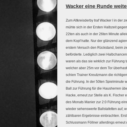
Wacker eine Runde weite
Zum Altkreisderby traf Wacker I in der 
mühte sich in der Ersten Halbzeit gegen
22ten als auch in der 26ten Minute alle
dem Kopf hatte. Nur der glänzend agier
erstem Versuch den Rückstand, beim zwe
beförderte.
Lediglich zwei Halbchancen e
waren als das sie wirklich zur Führung 
welcher aber 25m vor dem Tor überhaste
schien Trainer Kreutzmann die richtig
die Führung. In der 50ten Spielminute w
Ball zur Führung für die Hausherren übe
Hacke, erneut zur Stelle als K. Fischer 
des Monats Manier zur 2:0 Führung einne
wieder sehenswerte Ballstafetten auf, we
zählbaren Ergebnisse einbrachten. Erst 
Schlussmann Föllner allerdings erneut 