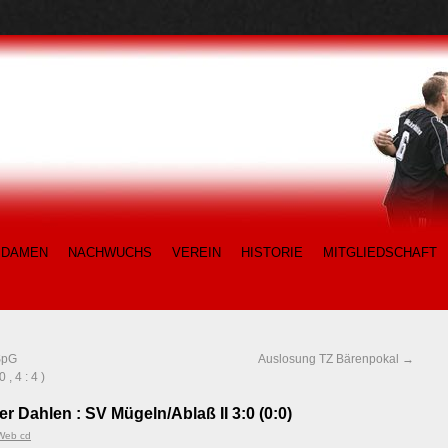
DAMEN
NACHWUCHS
VEREIN
HISTORIE
MITGLIEDSCHAFT
SpG
Auslosung TZ Bärenpokal
→
, 4 : 4 )
r Dahlen : SV Mügeln/Ablaß II 3:0 (0:0)
Web cd