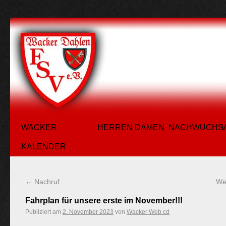
WACKER
HERREN
DAMEN
NACHWUCHS
KALENDER
←
Nachruf
We
Fahrplan für unsere erste im November!!!
Publiziert am
2. November 2023
von
Wacker Web cd