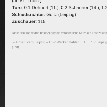
(ab 81. Lubitz)
Tore
: 0:1 Dehnert (11.), 0:2 Schrinner (14.), 1:
Schiedsrichter
: Goltz (Leipzig)
Zuschauer
: 115
Dieser Beitrag wurde unter
Allgemein
veröffentlicht. Setze ein Lesezeich
←
Roter Stern Leipzig – FSV Wacker Dahlen 5:1
SV Leipzi
(1:0)