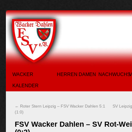
WACKER
HERREN
DAMEN
NACHWUCHS
KALENDER
←
Roter Stern Leipzig – FSV Wacker Dahlen 5:1
SV Leipzi
(1:0)
FSV Wacker Dahlen – SV Rot-Wei