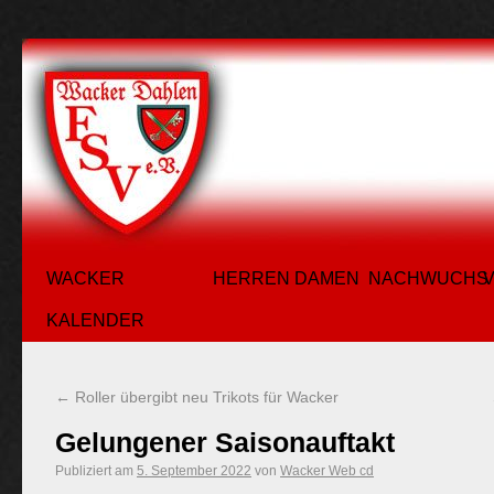
WACKER
HERREN
DAMEN
NACHWUCHS
KALENDER
←
Roller übergibt neu Trikots für Wacker
Gelungener Saisonauftakt
Publiziert am
5. September 2022
von
Wacker Web cd