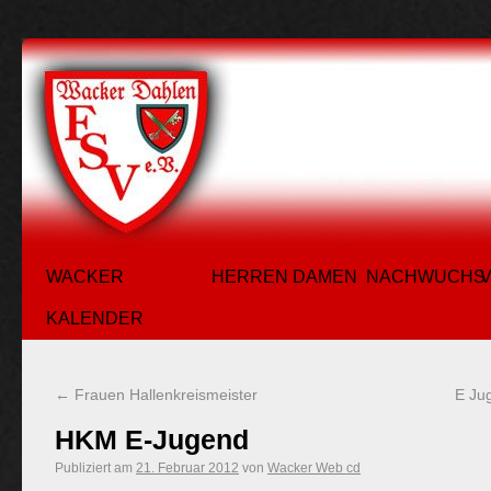
WACKER
HERREN
DAMEN
NACHWUCHS
KALENDER
←
Frauen Hallenkreismeister
E Ju
HKM E-Jugend
Publiziert am
21. Februar 2012
von
Wacker Web cd