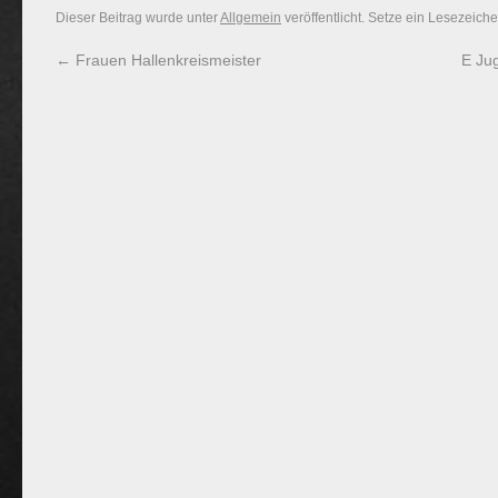
Dieser Beitrag wurde unter
Allgemein
veröffentlicht. Setze ein Lesezeich
←
Frauen Hallenkreismeister
E Ju