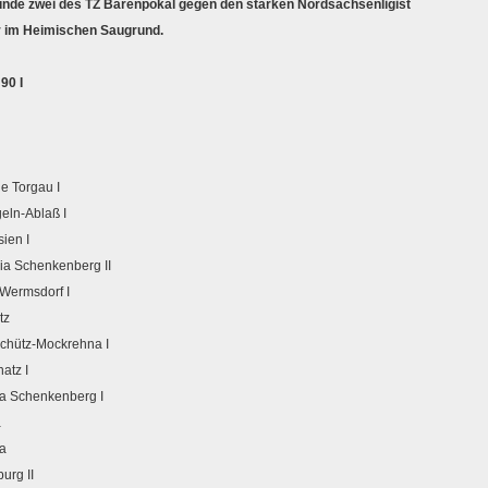
nde zwei des TZ Bärenpokal gegen den starken Nordsachsenligist
r im Heimischen Saugrund.
90 I
Torgau I
eln-Ablaß I
ien I
ia Schenkenberg II
ermsdorf I
tz
ütz-Mockrehna I
atz I
chenkenberg I
a
a
urg II