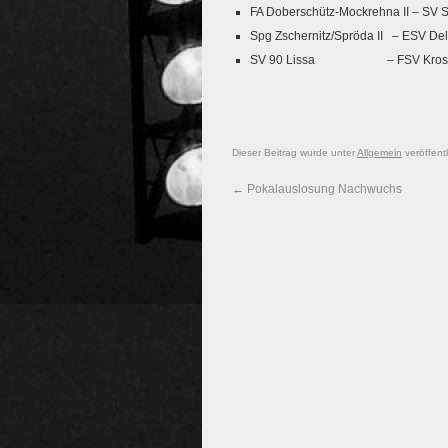
FA Doberschütz-Mockrehna II – SV Sü
Spg Zschernitz/Spröda II – ESV Deli
SV 90 Lissa – FSV Krostit
Dieser Beitrag wurde unter
Allgemein
veröffent
←
Pokalauslosung Nachwuchs