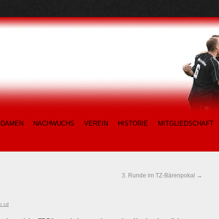
DAMEN
NACHWUCHS
VEREIN
HISTORIE
MITGLIEDSCHAFT
3. Runde im TZ-Bärenpokal
→
b cd