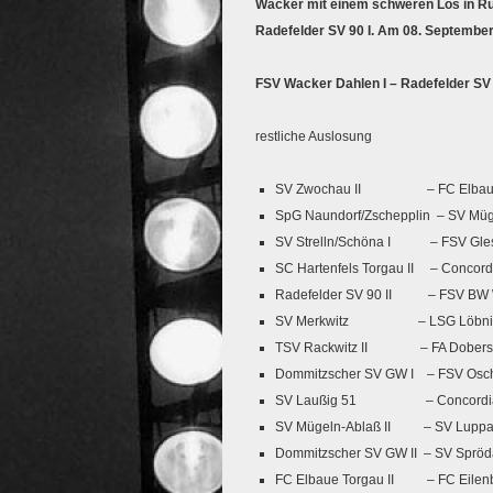
Wacker mit einem schweren Los in Ru
Radefelder SV 90 I. Am 08. Septembe
FSV Wacker Dahlen I – Radefelder SV 
restliche Auslosung
SV Zwochau II – FC Elbaue 
SpG Naundorf/Zschepplin – SV Müg
SV Strelln/Schöna I – FSV Gles
SC Hartenfels Torgau II – Concord
Radefelder SV 90 II – FSV BW W
SV Merkwitz – LSG Löbni
TSV Rackwitz II – FA Dobersch
Dommitzscher SV GW I – FSV Osch
SV Laußig 51 – Concordia S
SV Mügeln-Ablaß II – SV Lupp
Dommitzscher SV GW II – SV Spröd
FC Elbaue Torgau II – FC Eilenb