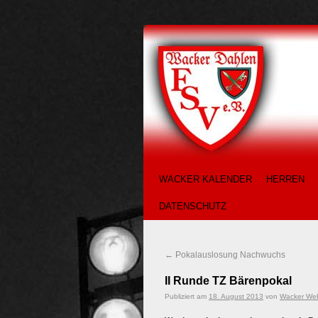
WACKER KALENDER
HERREN
DATENSCHUTZ
←
Pokalauslosung Nachwuchs
II Runde TZ Bärenpokal
Publiziert am
18. August 2013
von
Wacker We