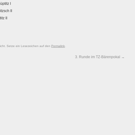
ptitz I
tzsch II
z II
licht. Setze ein Lesezeichen auf den
Permalink
.
3. Runde im TZ-Bärenpokal
→