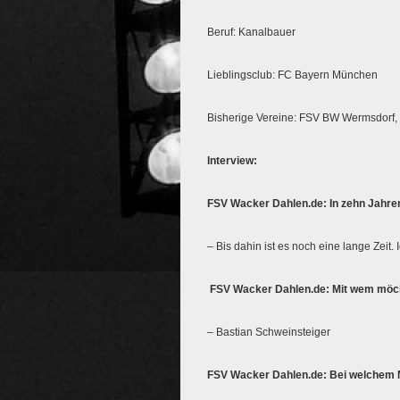
Beruf: Kanalbauer
Lieblingsclub: FC Bayern München
Bisherige Vereine: FSV BW Wermsdorf,
Interview:
FSV Wacker Dahlen.de: In zehn Jahren
– Bis dahin ist es noch eine lange Zeit.
FSV Wacker Dahlen.de: Mit wem möcht
– Bastian Schweinsteiger
FSV Wacker Dahlen.de: Bei welchem Mit