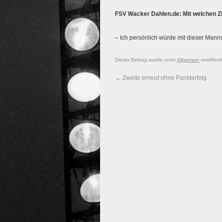
FSV Wacker Dahlen.de: Mit welchen Z
– Ich persönlich würde mit dieser Manns
Dieser Beitrag wurde unter
Allgemein
veröffent
←
Zweite erneut ohne Punkterfolg