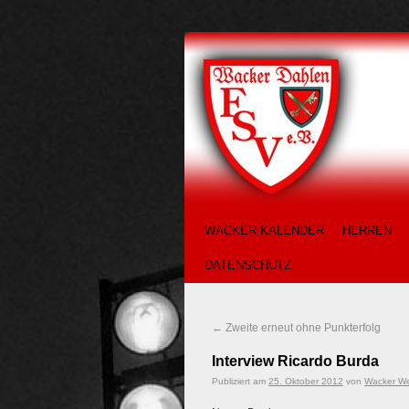
WACKER KALENDER
HERREN
DATENSCHUTZ
←
Zweite erneut ohne Punkterfolg
Interview Ricardo Burda
Publiziert am
25. Oktober 2012
von
Wacker W