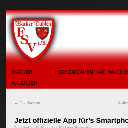
WACKER
HERREN
DAMEN
NACHWUCHS
KALENDER
←
C – Jugend
A-Jun
Jetzt offizielle App für’s Smartph
Publiziert am
14. November 2013
von
Wacker Web