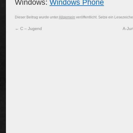
Windows:
Windows Phone
Dieser Beitrag wurde unter
Allgemein
veröffentlicht. Setze ein Lesezeich
←
C – Jugend
A-Jun