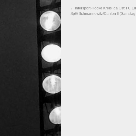
←
Intersport-Höcke Kreisliga Ost: FC E
SpG Schmannewitz/Dahlen II (Samstag,