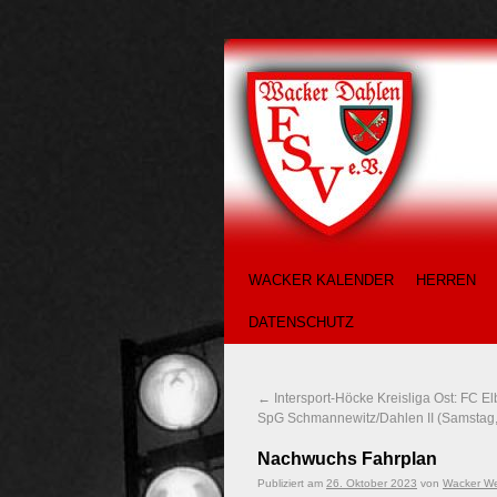
WACKER KALENDER
HERREN
DATENSCHUTZ
←
Intersport-Höcke Kreisliga Ost: FC E
SpG Schmannewitz/Dahlen II (Samstag,
Nachwuchs Fahrplan
Publiziert am
26. Oktober 2023
von
Wacker W