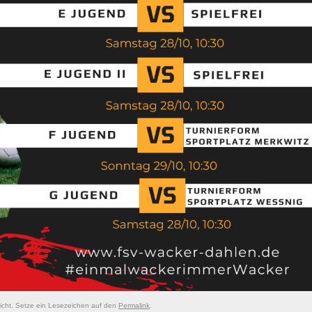
licht. Setze ein Lesezeichen auf den
Permalink
.