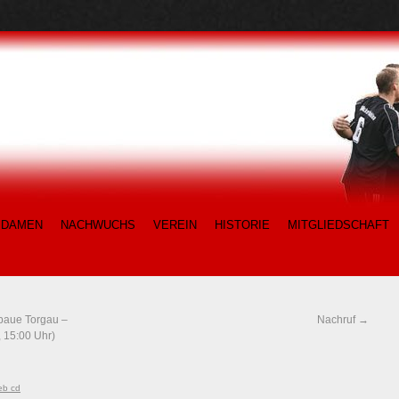
DAMEN
NACHWUCHS
VEREIN
HISTORIE
MITGLIEDSCHAFT
lbaue Torgau –
Nachruf
→
 15:00 Uhr)
eb cd