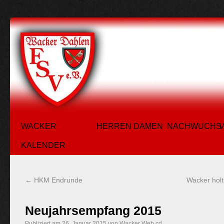
WACKER
HERREN
DAMEN
NACHWUCHS
KALENDER
←
HKM Endrunde
Wacker holt
Neujahrsempfang 2015
Publiziert am
26. Januar 2015
von
Wacker Web cd