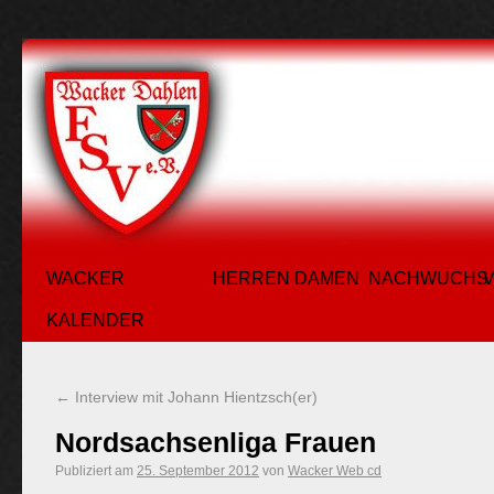
WACKER
HERREN
DAMEN
NACHWUCHS
KALENDER
←
Interview mit Johann Hientzsch(er)
Nordsachsenliga Frauen
Publiziert am
25. September 2012
von
Wacker Web cd