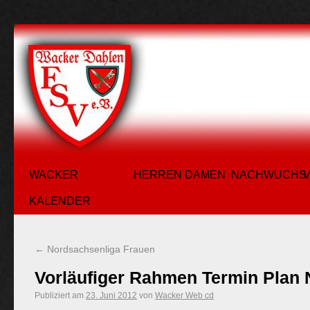
WACKER
HERREN
DAMEN
NACHWUCHS
KALENDER
←
Nordsachsenliga Frauen
Vorläufiger Rahmen Termin Plan 
Publiziert am
23. Juni 2012
von
Wacker Web cd