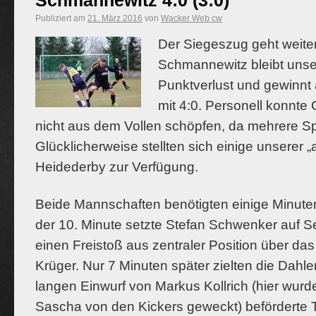
Schmannewitz 4:0 (3:0)
Publiziert am
21. März 2016
von
Wacker Web cw
Der Siegeszug geht weite
Schmannewitz bleibt unse
Punktverlust und gewinnt 
mit 4:0.
Personell konnte
nicht aus dem Vollen schöpfen, da mehrere Spi
Glücklicherweise stellten sich einige unserer 
Heidederby zur Verfügung.
Beide Mannschaften benötigten einige Minuten 
der 10. Minute setzte Stefan Schwenker auf 
einen Freistoß aus zentraler Position über da
Krüger. Nur 7 Minuten später zielten die Dahl
langen Einwurf von Markus Kollrich (hier wur
Sascha von den Kickers geweckt) beförderte 