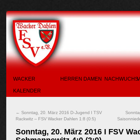
WACKER
HERREN
DAMEN
NACHWUCHS
KALENDER
←
Sonntag, 20. März 2016 D-Jugend I TSV
Sonntag
Rackwitz – FSV Wacker Dahlen 1:8 (0:5)
Saisonniede
Sonntag, 20. März 2016 I FSV Wac