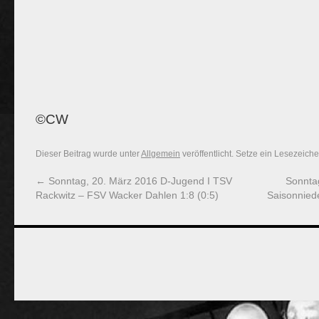
©CW
Dieser Beitrag wurde unter
Allgemein
veröffentlicht. Setze ein Lesezeich
←
Sonntag, 20. März 2016 D-Jugend I TSV
Sonntag
Rackwitz – FSV Wacker Dahlen 1:8 (0:5)
Saisonniede