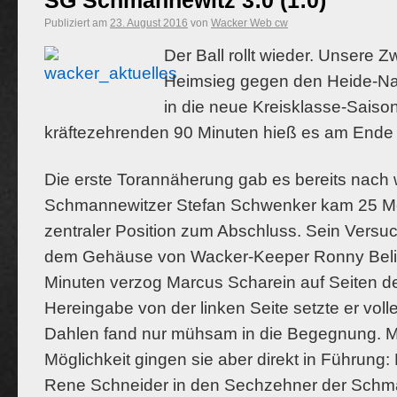
SG Schmannewitz 3:0 (1:0)
Publiziert am
23. August 2016
von
Wacker Web cw
Der Ball rollt wieder. Unsere Z
Heimsieg gegen den Heide-N
in die neue Kreisklasse-Sais
kräftezehrenden 90 Minuten hieß es am Ende 3
Die erste Torannäherung gab es bereits nac
Schmannewitzer Stefan Schwenker kam 25 Me
zentraler Position zum Abschluss. Sein Versuc
dem Gehäuse von Wacker-Keeper Ronny Beli
Minuten verzog Marcus Scharein auf Seiten d
Hereingabe von der linken Seite setzte er vol
Dahlen fand nur mühsam in die Begegnung. Mit
Möglichkeit gingen sie aber direkt in Führung
Rene Schneider in den Sechzehner der Schm