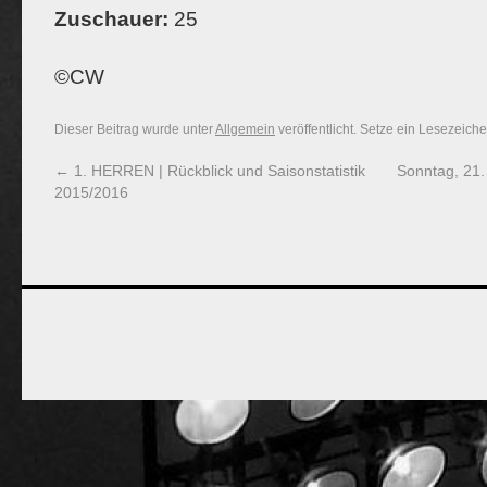
Zuschauer:
25
©CW
Dieser Beitrag wurde unter
Allgemein
veröffentlicht. Setze ein Lesezeich
←
1. HERREN | Rückblick und Saisonstatistik
Sonntag, 21.
2015/2016