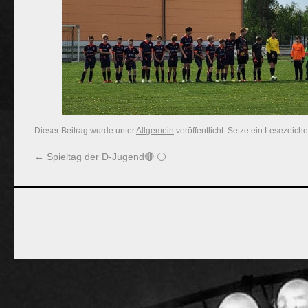
Dieser Beitrag wurde unter
Allgemein
veröffentlicht. Setze ein Lesezeich
←
Spieltag der D-Jugend🔴 ⚪