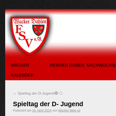
WACKER
HERREN
DAMEN
NACHWUCHS
KALENDER
←
Spieltag der D-Jugend🔴 ⚪
Spieltag der D- Jugend
Publiziert am
16. April 2024
von
Wacker Web cd