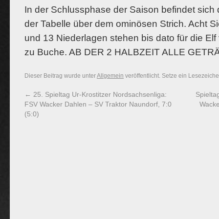
In der Schlussphase der Saison befindet sich
der Tabelle über dem ominösen Strich. Acht S
und 13 Niederlagen stehen bis dato für die El
zu Buche. AB DER 2 HALBZEIT ALLE GET
Dieser Beitrag wurde unter
Allgemein
veröffentlicht. Setze ein Lesezeich
←
25. Spieltag Ur-Krostitzer Nordsachsenliga:
Spielta
FSV Wacker Dahlen – SV Traktor Naundorf, 7:0
Wacke
(5:0)