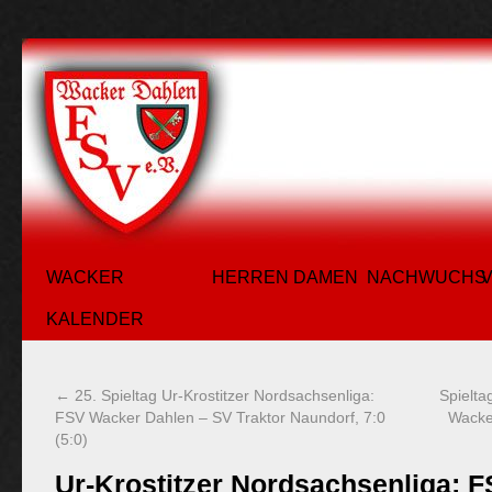
WACKER
HERREN
DAMEN
NACHWUCHS
KALENDER
←
25. Spieltag Ur-Krostitzer Nordsachsenliga:
Spielta
FSV Wacker Dahlen – SV Traktor Naundorf, 7:0
Wacke
(5:0)
Ur-Krostitzer Nordsachsenliga: 