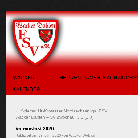
WACKER
HERREN
DAMEN
NACHWUCHS
KALENDER
←
Spieltag Ur-Krostitzer Nordsachsenliga: FSV
Wacker Dahlen – SV Zwochau, 3:1 (1:0)
Vereinsfest 2026
Publiziert am
18. Juni 2026
von
Wacker Web cd