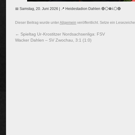
📅 Samstag, 20. Juni 2026 | 📍 Heidestadion Dahlen 🔴⚪⚽⚪🔴
Dieser Beitrag wurde unter
Allgemein
veröffentlicht. Setze ein Lesezeich
←
Spieltag Ur-Krostitzer Nordsachsenliga: FSV
Wacker Dahlen – SV Zwochau, 3:1 (1:0)